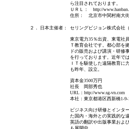
ら注目されております。
ＵＲＬ： http://www.hanban.ed
住所： 北京市中関村南大
２．
日本主催者：
セリングビジョン株式会社
東京電力35％出資、東電社員
Ｔ教育会社です。都心部を
ドの販売および講演・研修
を行っております。近年で
ＩＴを駆使した遠隔教育に
も昨年、設立。
資本金3500万円
社長 岡部秀也
URL：http://www.sg-vn.com
本社：東京都港区西新橋1-9-
ビジネス向け研修とインタ
た国内・海外との実践的な
英語の翻訳や出版事業および
も展開中。