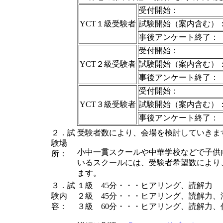
受付開始：
YCT１級受験者
試験開始（案内含む）
事後アンケート終了：
受付開始：
YCT２級受験者
試験開始（案内含む）
事後アンケート終了：
受付開始：
YCT３級受験者
試験開始（案内含む）
事後アンケート終了：
２．試
受験者数により、会場を検討していきま
験場
小中一貫スクールや中華学校などで子供
所：
いるスクールには、受験者希望数により
ます。
３．試
１級 45分・・・ヒアリング、読解力
験内
２級 45分・・・ヒアリング、読解力、
容：
３級 60分・・・ヒアリング、読解力、