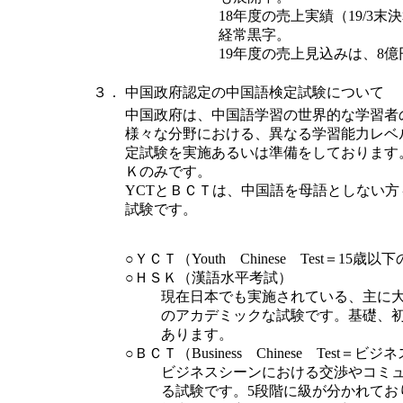
18年度の売上実績（19/3
経常黒字。
19年度の売上見込みは、8億
３．
中国政府認定の中国語検定試験について
中国政府は、中国語学習の世界的な学習者
様々な分野における、異なる学習能力レベ
定試験を実施あるいは準備をしております
Ｋのみです。
YCTとＢＣＴは、中国語を母語としない
試験です。
○ＹＣＴ（Youth Chinese Test＝1
○ＨＳＫ（漢語水平考試）
現在日本でも実施されている、主に
のアカデミックな試験です。基礎、
あります。
○ＢＣＴ（Business Chinese Test
ビジネスシーンにおける交渉やコミ
る試験です。5段階に級が分かれてお