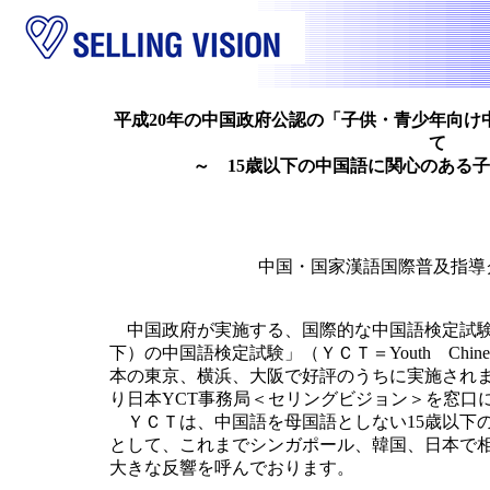
平成20年の中国政府公認の「子供・青少年向け
て
～ 15歳以下の中国語に関心のある
中国・国家漢語国際普及指導
中国政府が実施する、国際的な中国語検定試験
下）の中国語検定試験」（ＹＣＴ＝Youth Chine
本の東京、横浜、大阪で好評のうちに実施されま
り日本YCT事務局＜セリングビジョン＞を窓口
ＹＣＴは、中国語を母国語としない15歳以下
として、これまでシンガポール、韓国、日本で
大きな反響を呼んでおります。