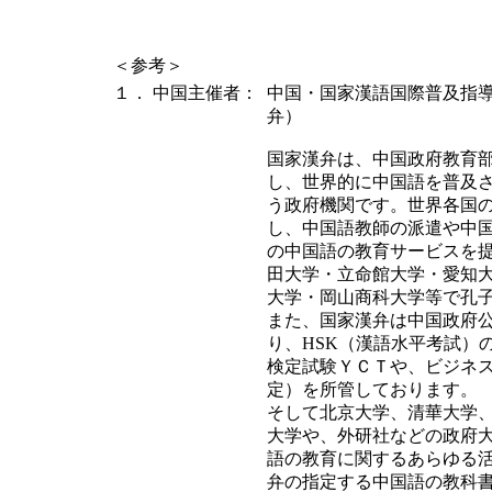
＜参考＞
１．
中国主催者：
中国・国家漢語国際普及指
弁）
国家漢弁は、中国政府教育
し、世界的に中国語を普及
う政府機関です。世界各国
し、中国語教師の派遣や中
の中国語の教育サービスを
田大学・立命館大学・愛知
大学・岡山商科大学等で孔
また、国家漢弁は中国政府
り、HSK（漢語水平考試）
検定試験ＹＣＴや、ビジネ
定）を所管しております。
そして北京大学、清華大学
大学や、外研社などの政府
語の教育に関するあらゆる
弁の指定する中国語の教科