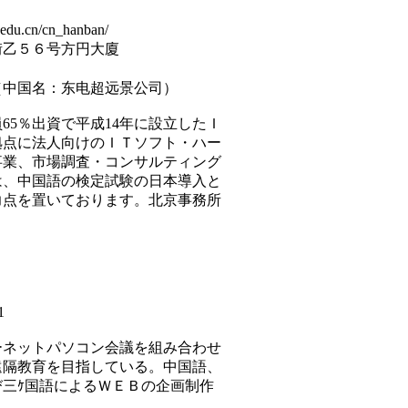
u.cn/cn_hanban/
街乙５６号方円大廈
（中国名：东电超远景公司）
65％出資で平成14年に設立したＩ
拠点に法人向けのＩＴソフト・ハー
事業、市場調査・コンサルティング
は、中国語の検定試験の日本導入と
力点を置いております。北京事務所
1
ーネットパソコン会議を組み合わせ
遠隔教育を目指している。中国語、
三ｹ国語によるＷＥＢの企画制作