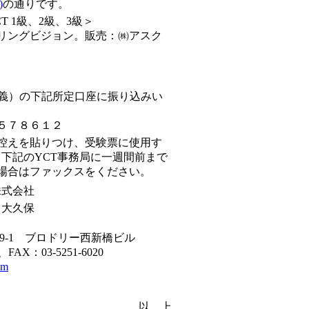
)
の通りです。
 1級、2級、3級＞
リングビジョン。販売：㈱アスク
名義）の下記所定口座に振り込みい
５７８６１２
控えを貼りつけ、受験票に使用す
上、下記のYCT事務局に一週間前まで
場合はファックスをください。
株式会社
、大久保
9-1 ブロドリー西新橋ビル
、FAX：03-5251-6020
om
以 上