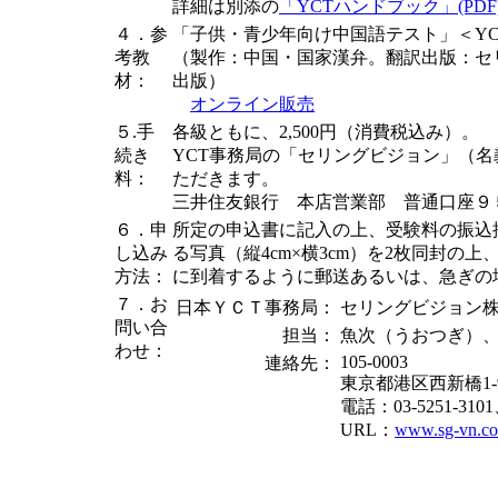
詳細は別添の
「YCTハンドブック」(PDF
４．参
「子供・青少年向け中国語テスト」＜YCT
考教
（製作：中国・国家漢弁。翻訳出版：セ
材
：
出版）
オンライン販売
５.手
各級ともに、2,500円（消費税込み）。
続き
YCT事務局の「セリングビジョン」（
料：
ただきます。
三井住友銀行 本店営業部 普通口座９
６．申
所定の申込書に記入の上、受験料の振込
し込み
る写真（縦4cm×横3cm）を2枚同封の
方法：
に到着するように郵送あるいは、急ぎの
７．お
日本ＹＣＴ事務局：
セリングビジョン
問い合
担当：
魚次（うおつぎ）
わせ：
105-0003
連絡先：
東京都港区西新橋1-
電話：03-5251-3101
URL：
www.sg-vn.c