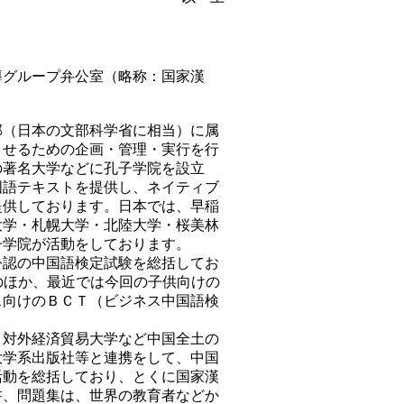
導グループ弁公室（略称：国家漢
部（日本の文部科学省に相当）に属
させるための企画・管理・実行を行
の著名大学などに孔子学院を設立
国語テキストを提供し、ネイティブ
提供しております。日本では、早稲
大学・札幌大学・北陸大学・桜美林
子学院が活動をしております。
公認の中国語検定試験を総括してお
のほか、最近では今回の子供向けの
ス向けのＢＣＴ（ビジネス中国語検
、対外経済貿易大学など中国全土の
大学系出版社等と連携をして、中国
活動を総括しており、とくに国家漢
書、問題集は、世界の教育者などか