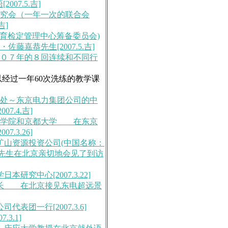
07.5.吉]
研究会（一年一次的联合会
吉]
BCT教育检定管理中心筹备委员会)
藤嘉恭先生[2007.5.吉]
００７年的８回连续和不同行
以经过一年60次洗练的教学课
表处～东京电力集团公司的中
.4.吉]
孔子学院和京都大学 在东京
.3.26]
矿山资源投资公司(中国名称：
先生在北京亲切地会见了到访
研究中心[2007.3.22]
会长 在北京接见东电超远景
表团一行[2007.3.6]
3.1]