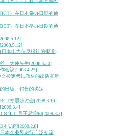
语考试（ＢＣＴ）在日本各地将
（BCT）在日本举办日期的通
（BCT）在日本举办日期的通
8.5.12]
8.5.12]
自日本电力信息报社的报道)
使先生[2008.4.30]
2008.4.25]
订中文检定考试教材的出版和销
面的出版・销售的协定
专题研讨会[2008.3.10]
8.3.4]
年５月开课通知[2008.3.3]
访问[2008.2.8]
与日本企业界进行广泛交流