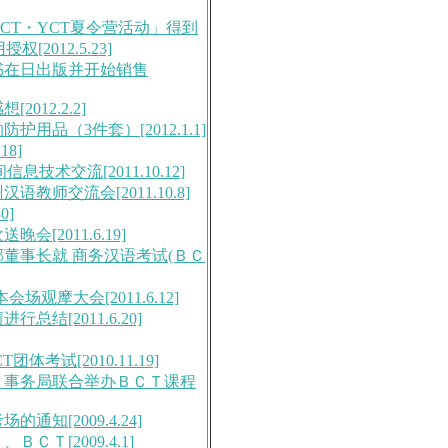
京BCT・YCT夏令营活动」得到
012.5.23]
一书在日出版并开始销售
012.2.2]
用品（3件套）[2012.1.1]
18]
技术交流[2011.10.12]
教师交流会[2011.10.8]
0]
[2011.6.19]
部董事长就 商务汉语考试(ＢＣ
场观摩大会[2011.6.12]
总结[2011.6.20]
体考试[2010.11.19]
ＣＴ事务局联合举办ＢＣＴ课程
通知[2009.4.24]
Ｔ[2009.4.1]