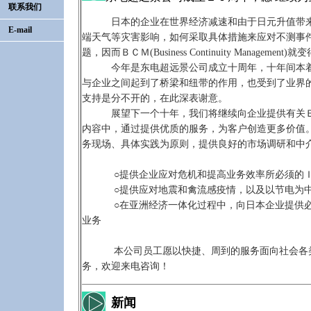
联系我们
日本的企业在世界经济减速和由于日元升值带来
E-mail
端天气等灾害影响，如何采取具体措施来应对不测事
题，因而ＢＣＭ(Business Continuity Managemen
今年是东电超远景公司成立十周年，十年间本着
与企业之间起到了桥梁和纽带的作用，也受到了业界
支持是分不开的，在此深表谢意。
展望下一个十年，我们将继续向企业提供有关Ｂ
内容中，通过提供优质的服务，为客户创造更多价值
务现场、具体实践为原则，提供良好的市场调研和中
○提供企业应对危机和提高业务效率所必须的Ｉ
○提供应对地震和禽流感疫情，以及以节电为中
○在亚洲经济一体化过程中，向日本企业提供必
业务
本公司员工愿以快捷、周到的服务面向社会各类
务，欢迎来电咨询！
新闻