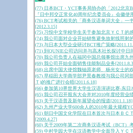
(77) 日本BCT・YCT事务局协办的「2012北
『日中邦交正常化40周年纪念委员会』会徽使用授权[2
(76) BCT考试相关的「商务汉语单词大全」
[2012.3.15]
(75) 习悦中文学校学生关于参加北京ＹＣＴ的感想[2
(74) 我公司面对企业开始销售避免放射线照射的防护
(73) 与日本大型企业研讨BCT推广策略[2011.11.
(71) 到QUNIE公司访问并与高木社长探讨中日间信息
(70) 我公司负责人在福冈中国总领事馆出席九州汉语
(69) 我公司开始全面销售佳能制品业务[2011.8.3
(68) 出席中国大使馆魏铀原老师、杨光女士的欢送晚会
(67) 早稲田大学商学部尹景春教授与我公司冈
Ｔ)的推广进行会晤[2011.6.18]
(66) 参加第10界世界大学生汉语演讲比赛-东日本会
(65) 我公司召开股东大会并对2010年度经营业绩进行
(63) 关于汉语普及新年展望会的报道[2011.1.18]
(62) 九州产业大学600余人的2010年最大规模YCT团
(61) 朝日中国文化学院在日本首次与日本Ｂ
[2009.4.27]
(60) 关于2009年第二次商务汉语考试（BCT）考场的
(59) 中村学园大学在汉语教学中全面导入ＹＣＴ、ＢＣ