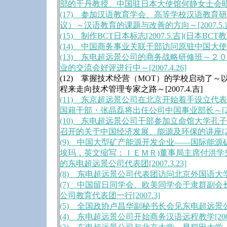
部的于丹教授、中国驻日本大使馆何静女士会晤[20
(17) 参加汉语教育学会、高等学校汉语教育
议）～汉语教育的课题与改善的方向～[2007.5.
(15) 制作BCT日本标志[2007.5.吉](日本
(14) 中国商务事业关联干部访问原驻中国大使・佐
(13) 东电超远景公司的商务战略研修班～２
业的交流会好评进行中～[2007.4.26]
(12) 掌握技术经营（MOT）的学校启动了～
程来走向技术管理专家之路～[2007.4.吉]
(11) 东京超远景公司在北京开始着手设立代
国籍干部・张晶磊将出任公司中国事业部长～[2007
(10) 东电超远景公司干部参加立命馆大学
召开的关于中国经济发展、能源及环保的讲座[2007
(9) 中国大型矿产能源开发企业――国际能源
埃玛，英文缩写：ＩＥＭＲ)董事局主席付洪学
的东电超远景公司代表团[2007.3.23]
(8) 东电超远景公司代表团访问北京外国语大学日本
(7) 中国留日同学会、欧美同学会于隶群副
公司教育代表团一行[2007.3]
(5) 全国政协卢昌华副秘书长会见东电超远景公司代
(4) 东电超远景公司开始商务汉语远程教学[2007.