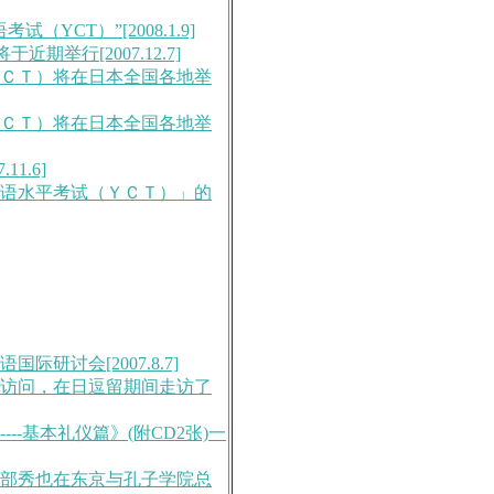
YCT）”[2008.1.9]
期举行[2007.12.7]
ＢＣＴ）将在日本全国各地举
ＢＣＴ）将在日本全国各地举
1.6]
汉语水平考试（ＹＣＴ）」的
际研讨会[2007.8.7]
司访问，在日逗留期间走访了
--基本礼仪篇》(附CD2张)一
长岡部秀也在东京与孔子学院总