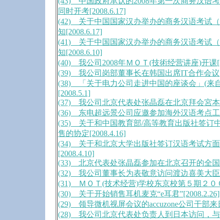
(43) 中国政府承认的2008年第一次商务汉
同时开考[2008.6.17]
(42) 关于中国国家汉办举办的商务汉语考试
知[2008.6.17]
(41) 关于中国国家汉办举办的商务汉语考试
知[2008.6.10]
(40) 我公司2008年ＭＯＴ(技術经营讲座)开课[200
(39) 我公司岗部董事长在韩国出席IT合作会议[200
(38) 「关于电力公司走进中国的座谈会」(来
[2008.5.1]
(37) 我公司北京代表处张晶磊在北京拜会宮本雄二大
(36) 东电超远景公司应邀参加海外汉语考点工作会议[
(35) 关于和中国教育部/高等教育出版社签
售的协定[2008.4.16]
(34) 关于和北京大学出版社签订汉语考试方
[2008.4.10]
(33) 北京代表处张晶磊参加在北京召开的全国BCT
(32) 我公司董事长为表敬意访问渡边喜美大臣[200
(31) ＭＯＴ(技术经营)学校东京校第５期２００８
(30) 关于开始销售耳机麦克“e耳君”[2008.2.26]
(29) 领导微机视屏会议的accuzone公司干部来日本
(28) 我公司北京代表处负责人到日本访问，