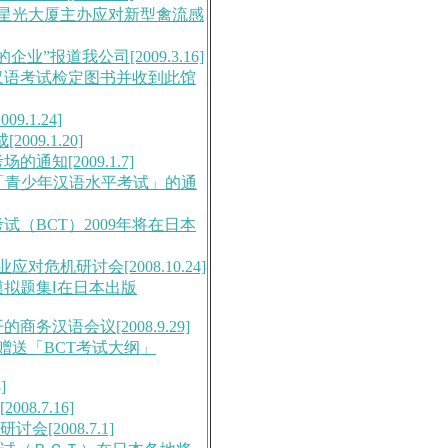
幕张星光大厦主办应对新型禽流感
”报道我公司[2009.3.16]
的汉语考试检定图书并收到此馆
.1.24]
09.1.20]
通知[2009.1.7]
CT「青少年汉语水平考试」的通
试（BCT）2009年将在日本
对危机研讨会[2008.10.24]
模拟题集Ⅰ在日本出版
务汉语会议[2008.9.29]
费赠送「BCT考试大纲」
]
8.7.16]
[2008.7.1]