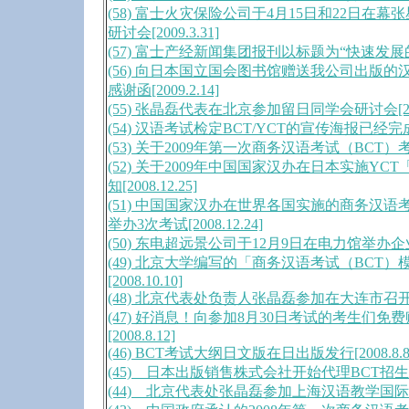
(58) 富士火灾保险公司于4月15日和22日在
研讨会[2009.3.31]
(57) 富士产经新闻集团报刊以标题为“快速发展的企业
(56) 向日本国立国会图书馆赠送我公司出版
感谢函[2009.2.14]
(55) 张晶磊代表在北京参加留日同学会研讨会[2009
(54) 汉语考试检定BCT/YCT的宣传海报已经完成[20
(53) 关于2009年第一次商务汉语考试（BCT）考场的
(52) 关于2009年中国国家汉办在日本实施Y
知[2008.12.25]
(51) 中国国家汉办在世界各国实施的商务汉语考
举办3次考试[2008.12.24]
(50) 东电超远景公司于12月9日在电力馆举办企业应
(49) 北京大学编写的「商务汉语考试（BCT）
[2008.10.10]
(48) 北京代表处负责人张晶磊参加在大连市召开的商
(47) 好消息！向参加8月30日考试的考生们免
[2008.8.12]
(46) BCT考试大纲日文版在日出版发行[2008.8.8
(45) 日本出版销售株式会社开始代理BCT招生[200
(44) 北京代表处张晶磊参加上海汉语教学国际研讨会