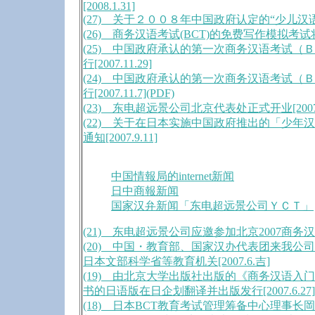
[2008.1.31]
(27) 关于２００８年中国政府认定的“少儿汉语考试（
(26) 商务汉语考试(BCT)的免费写作模拟考试将于近
(25) 中国政府承认的第一次商务汉语考试（
行[2007.11.29]
(24) 中国政府承认的第一次商务汉语考试（
行[2007.11.7](PDF)
(23) 东电超远景公司北京代表处正式开业[2007.1
(22) 关于在日本实施中国政府推出的「少年
通知[2007.9.11]
中国情報局的internet新闻
日中商報新闻
国家汉弁新闻「东电超远景公司ＹＣＴ」
(21) 东电超远景公司应邀参加北京2007商务汉语国
(20) 中国・教育部、国家汉办代表团来我公
日本文部科学省等教育机关[2007.6.吉]
(19) 由北京大学出版社出版的《商务汉语入门--
书的日语版在日企划翻译并出版发行[2007.6.27]
(18) 日本BCT教育考试管理筹备中心理事